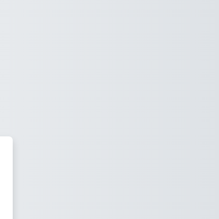
athemathieu - Moodle